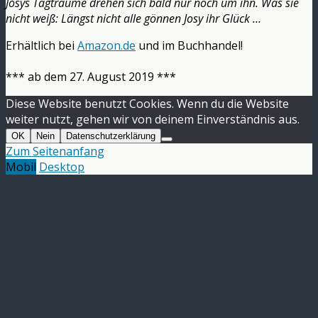
Josys Tagträume drehen sich bald nur noch um ihn. Was sie
nicht weiß: Längst nicht alle gönnen Josy ihr Glück …
Erhältlich bei
Amazon.de
und im Buchhandel!
*** ab dem 27. August 2019 ***
Diese Website benutzt Cookies. Wenn du die Website
weiter nutzt, gehen wir von deinem Einverständnis aus.
OK
Nein
Datenschutzerklärung
Zum Seitenanfang
Mobil
Desktop